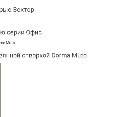
ерью Вектор
ью серии Офис
вянной створкой Dorma Muto