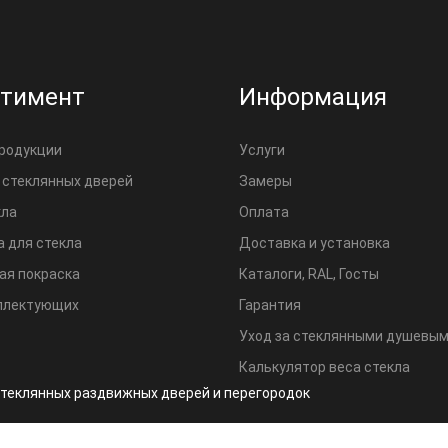
ртимент
Информация
продукции
Услуги
 стеклянных дверей
Замеры
кла
Оплата
 для стекла
Доставка и установка
ая покраска
Каталоги, RAL, Госты
плектующих
Гарантия
Уход за стеклянными душевы
Калькулятор веса стекла
а стеклянных раздвижных дверей и перегородок