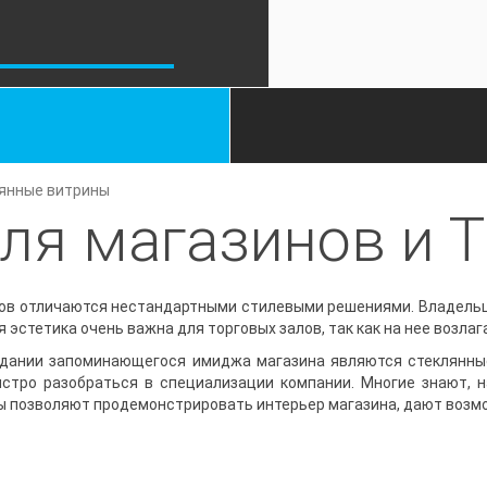
янные витрины
ля магазинов и 
WhatsApp,
Telegram
ров отличаются нестандартными стилевыми решениями. Владельц
+ 7 495 211 38 80
стетика очень важна для торговых залов, так как на нее возлаг
Пн-Пт — с 10:00 до 19:00 | Сб-Вс
здании запоминающегося имиджа магазина являются стеклянные
— выходные
стро разобраться в специализации компании. Многие знают, 
ы позволяют продемонстрировать интерьер магазина, дают возм