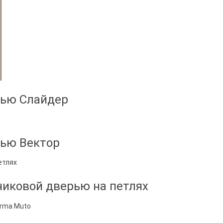
рью Слайдер
рью Вектор
никовой дверью на петлях