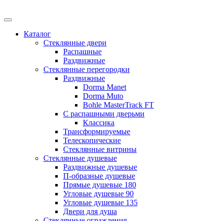
Каталог
Стеклянные двери
Распашные
Раздвижные
Стеклянные перегородки
Раздвижные
Dorma Manet
Dorma Muto
Bohle MasterTrack FT
C распашными дверьми
Классика
Трансформируемые
Телескопические
Стеклянные витрины
Стеклянные душевые
Раздвижные душевые
П-образные душевые
Прямые душевые 180
Угловые душевыe 90
Угловые душевые 135
Двери для душа
Стеклянные ограждения